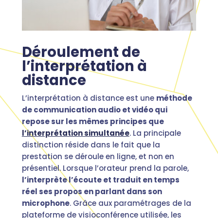
Déroulement de
l’interprétation à
distance
L’interprétation à distance est une
méthode
de communication audio et vidéo qui
repose sur les mêmes principes que
l’interprétation simultanée
. La principale
distinction réside dans le fait que la
prestation se déroule en ligne, et non en
présentiel. Lorsque l’orateur prend la parole,
l’interprète l’écoute et traduit en temps
réel ses propos en parlant dans son
microphone
. Grâce aux paramétrages de la
plateforme de visioconférence utilisée, les